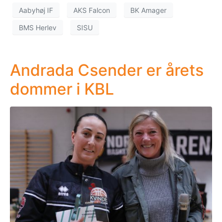
Aabyhøj IF
AKS Falcon
BK Amager
BMS Herlev
SISU
Andrada Csender er årets
dommer i KBL