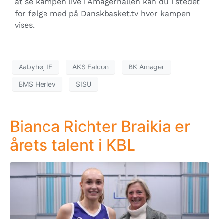
at se kampen live i Amagerhallen kan du i stedet
for følge med på Danskbasket.tv hvor kampen
vises.
Aabyhøj IF
AKS Falcon
BK Amager
BMS Herlev
SISU
Bianca Richter Braikia er
årets talent i KBL