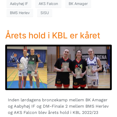
Aabyhøj IF
AKS Falcon
BK Amager
BMS Herlev
SISU
Årets hold i KBL er kåret
Inden lørdagens bronzekamp mellem BK Amager
og Aabyhøj IF og DM-Finale 2 mellem BMS Herlev
og AKS Falcon blev årets hold i KBL 2022/23