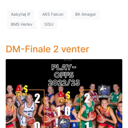
Aabyhøj IF
AKS Falcon
BK Amager
BMS Herlev
SISU
DM-Finale 2 venter