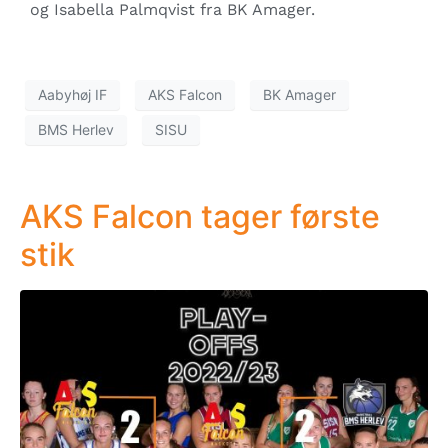
og Isabella Palmqvist fra BK Amager.
Aabyhøj IF
AKS Falcon
BK Amager
BMS Herlev
SISU
AKS Falcon tager første
stik