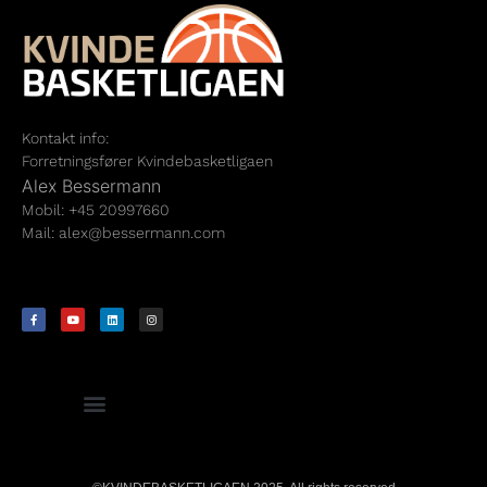
Kontakt info:
Forretningsfører Kvindebasketligaen
Alex Bessermann
Mobil: +45 20997660
Mail:
alex@bessermann.com