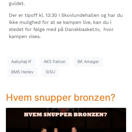
guldet.
Der er tipoff kl. 13:30 i Skovlundehallen og har du
ikke mulighed for at se kampen live, kan du i
stedet for følge med på Danskbasket.tv, hvor
kampen vises.
Aabyhøj IF
AKS Falcon
BK Amager
BMS Herlev
SISU
Hvem snupper bronzen?