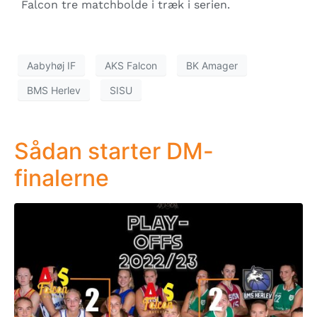
Falcon tre matchbolde i træk i serien.
Aabyhøj IF
AKS Falcon
BK Amager
BMS Herlev
SISU
Sådan starter DM-
finalerne