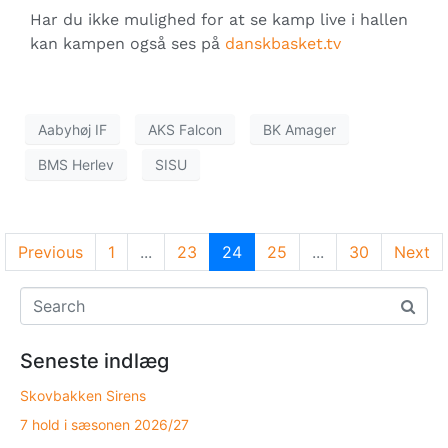
Har du ikke mulighed for at se kamp live i hallen
kan kampen også ses på
danskbasket.tv
Aabyhøj IF
AKS Falcon
BK Amager
BMS Herlev
SISU
Previous
1
...
23
24
25
...
30
Next
Seneste indlæg
Skovbakken Sirens
7 hold i sæsonen 2026/27