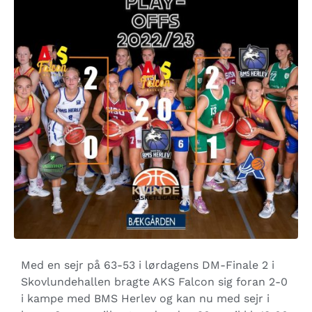
Med en sejr på 63-53 i lørdagens DM-Finale 2 i
Skovlundehallen bragte AKS Falcon sig foran 2-0
i kampe med BMS Herlev og kan nu med sejr i