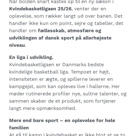
Når bolden snart kastes op til en ny sæson i
Kvindebasketligaen 25/26
, venter der en
oplevelse, som rækker langt ud over banen. Det
handler ikke kun om point, sejre og tabeller, det
handler om
fællesskab, atmosfære og
udviklingen af dansk sport på allerhøjeste
niveau
.
En liga i udvikling.
Kvindebasketligaen er Danmarks bedste
kvindelige basketball liga. Tempoet er højt,
intensiteten er ægte, og spillerne leverer en
kampgejst, som kan opleves live i hallerne. Her
møder rutinerede profiler nye, sultne talenter, og
sammen skaber de et produkt, som fortjener
langt mere opmærksomhed.
Mere end bare sport – en oplevelse for hele
familien
At gå til kamp i kvindebasket er ikke blot at se to