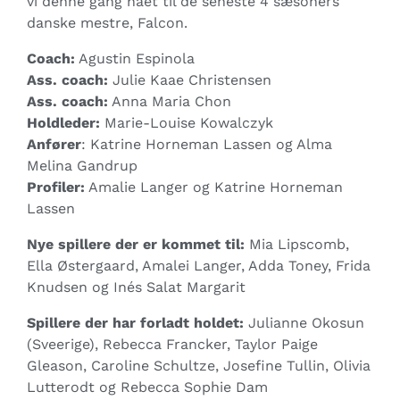
vi denne gang nået til de seneste 4 sæsoners
danske mestre, Falcon.
Coach:
Agustin Espinola
Ass. coach:
Julie Kaae Christensen
Ass. coach:
Anna Maria Chon
Holdleder:
Marie-Louise Kowalczyk
Anfører
: Katrine Horneman Lassen og Alma
Melina Gandrup
Profiler:
Amalie Langer og Katrine Horneman
Lassen
Nye spillere der er kommet til:
Mia Lipscomb,
Ella Østergaard, Amalei Langer, Adda Toney, Frida
Knudsen og Inés Salat Margarit
Spillere der har forladt holdet:
Julianne Okosun
(Sveerige), Rebecca Francker, Taylor Paige
Gleason, Caroline Schultze, Josefine Tullin, Olivia
Lutterodt og Rebecca Sophie Dam