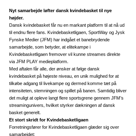
Nyt samarbejde løfter dansk kvindebasket til nye
højder.
Dansk kvindebasket får nu en markant platform til at nå ud
til endnu flere fans. Kvindebasketligaen, SportWay og Jysk
Fynske Medier (JFM) har indgået et banebrydende
samarbejde, som betyder, at elitekampe i
Kvindebasketligaen fremover vil kunne streames direkte
via JFM PLAY medieplatform.
Med aftalen får alle, der ønsker at følge dansk
kvindebasket på højeste niveau, en unik mulighed for at
tilkøbe adgang til livekampe og dermed komme tæt på
intensiteten, stemningen og spillet på banen. Samtidig bliver
det muligt at opleve langt flere sportsgrene gennem JFM’s
streamingunivers, hvilket styrker dækningen af dansk
basket generelt.
Et stort skridt for Kvindebasketligaen
Forretningsfører for Kvindebasketligaen glæder sig over
samarbejdet: