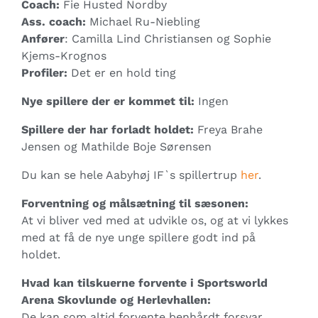
Coach:
Fie Husted Nordby
Ass. coach:
Michael Ru-Niebling
Anfører
: Camilla Lind Christiansen og Sophie
Kjems-Krognos
Profiler:
Det er en hold ting
Nye spillere der er kommet til:
Ingen
Spillere der har forladt holdet:
Freya Brahe
Jensen og Mathilde Boje Sørensen
Du kan se hele Aabyhøj IF`s spillertrup
her
.
Forventning og målsætning til sæsonen:
At vi bliver ved med at udvikle os, og at vi lykkes
med at få de nye unge spillere godt ind på
holdet.
Hvad kan tilskuerne forvente i Sportsworld
Arena Skovlunde og Herlevhallen:
De kan som altid forvente benhårdt forsvar,