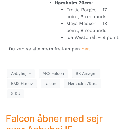
Hørsholm 79ers
:
Emilie Borges – 17
point, 9 rebounds
Maya Madsen – 13
point, 8 rebounds
Ida Westphall – 9 point
Du kan se alle stats fra kampen
her.
Aabyhøj IF
AKS Falcon
BK Amager
BMS Herlev
falcon
Hørsholm 79ers
SISU
Falcon åbner med sejr