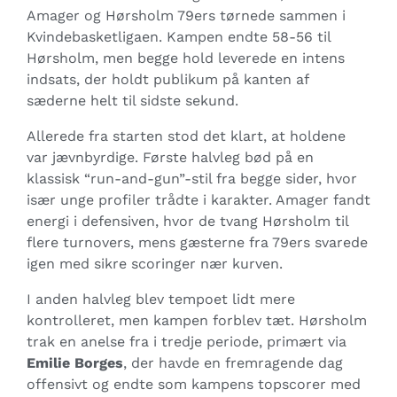
Amager og Hørsholm 79ers tørnede sammen i
Kvindebasketligaen. Kampen endte 58-56 til
Hørsholm, men begge hold leverede en intens
indsats, der holdt publikum på kanten af
sæderne helt til sidste sekund.
Allerede fra starten stod det klart, at holdene
var jævnbyrdige. Første halvleg bød på en
klassisk “run-and-gun”-stil fra begge sider, hvor
især unge profiler trådte i karakter. Amager fandt
energi i defensiven, hvor de tvang Hørsholm til
flere turnovers, mens gæsterne fra 79ers svarede
igen med sikre scoringer nær kurven.
I anden halvleg blev tempoet lidt mere
kontrolleret, men kampen forblev tæt. Hørsholm
trak en anelse fra i tredje periode, primært via
Emilie Borges
, der havde en fremragende dag
offensivt og endte som kampens topscorer med