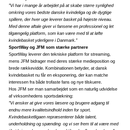
”Vi har i mange år arbejdet på at skabe større synlighed
omkring vores bedste danske kvindeliga og de dygtige
spillere, der hver uge leverer basket på højeste niveau.
Med denne aftale giver vi fansene en professionel og let
tilgængelig platform, som kan være med til at løfte
kvindebasket yderligere i Danmark.”
SportWay og JFM som stærke partnere
SportWay leverer den tekniske platform for streaming,
mens JFM bidrager med deres stærke medieposition og
brede rækkevidde. Kombinationen betyder, at dansk
kvindebasket nu får en eksponering, der kan matche
interessen fra både trofaste fans og nye tilskuere.
Hos JFM ser man samarbejdet som en naturlig udvidelse
af virksomhedens sportsdækning:
”Vi ønsker at give vores læsere og brugere adgang til
endnu mere kvalitetsindhold inden for sport.
Kvindebasketligaen repræsenterer både talent,
underholdning og spænding og vi ser frem til at være med