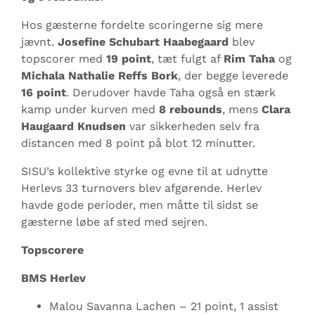
Hos gæsterne fordelte scoringerne sig mere
jævnt.
Josefine Schubart Haabegaard
blev
topscorer med
19 point
, tæt fulgt af
Rim Taha
og
Michala Nathalie Reffs Bork
, der begge leverede
16 point
. Derudover havde Taha også en stærk
kamp under kurven med
8 rebounds
, mens
Clara
Haugaard Knudsen
var sikkerheden selv fra
distancen med 8 point på blot 12 minutter.
SISU’s kollektive styrke og evne til at udnytte
Herlevs 33 turnovers blev afgørende. Herlev
havde gode perioder, men måtte til sidst se
gæsterne løbe af sted med sejren.
Topscorere
BMS Herlev
Malou Savanna Lachen – 21 point, 1 assist