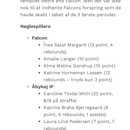
tempoet bedre end Falcon. Men det var ikke
nok til at indhente Falcons forspring som de
havde skabt i løbet af de 3 første perioder.
Nøglespillere
Falcon
:
Înes Salat Margarit (13 point, 4
rebounds)
Amalie Langer (10 point)
Alma Melina Gandrup (10 point)
Katrine Horneman Lassen (12
rebounds – trods kun 3 point)
Åbyhøj IF
:
Caroline Tindal Wich (22 point,
8/8 på straffe)
Katrine Brahe Bjerregaard (8
point, 4 rebounds, 1 assists)
Laura Lind Pedersen (7 point, 7
rebounds)