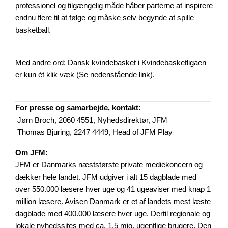
professionel og tilgængelig måde håber parterne at inspirere
endnu flere til at følge og måske selv begynde at spille
basketball.
Med andre ord: Dansk kvindebasket i Kvindebasketligaen
er kun ét klik væk (Se nedenstående link).
For presse og samarbejde, kontakt:
Jørn Broch, 2060 4551, Nyhedsdirektør, JFM
Thomas Bjuring, 2247 4449, Head of JFM Play
Om JFM:
JFM er Danmarks næststørste private mediekoncern og
dækker hele landet. JFM udgiver i alt 15 dagblade med
over 550.000 læsere hver uge og 41 ugeaviser med knap 1
million læsere. Avisen Danmark er et af landets mest læste
dagblade med 400.000 læsere hver uge. Dertil regionale og
lokale nyhedssites med ca. 1,5 mio. ugentlige brugere. Den