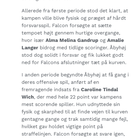
Allerede fra første periode stod det klart, at
kampen ville blive fysisk og præget af hårdt
forsvarsspil. Falcon forsøgte at sætte
tempoet højt gennem hurtige overgange,
hvor især
Alma Melina Gandrup
og
Amalie
Langer
bidrog med tidlige scoringer. Åbyhøj
stod dog solidt i forsvar og fik lukket godt
ned for Falcons afslutninger tæt på kurven.
I anden periode begyndte Åbyhøj at få gang i
deres offensive spil, anført af en
fremragende indsats fra
Caroline Tindal
Wich
, der med hele 22 point var kampens
mest scorende spiller. Hun udnyttede sin
fysik og skarphed til at finde vejen til kurven
gentagne gange og trak samtidig mange fejl,
hvilket gav holdet vigtige point på
straffelinjen. Falcon forsøgte at svare igen,