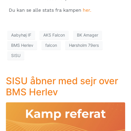
Du kan se alle stats fra kampen
her.
Aabyhøj IF
AKS Falcon
BK Amager
BMS Herlev
falcon
Hørsholm 79ers
SISU
SISU åbner med sejr over
BMS Herlev