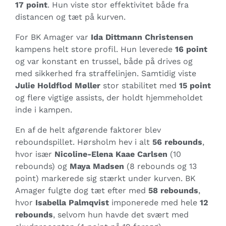
17 point
. Hun viste stor effektivitet både fra
distancen og tæt på kurven.
For BK Amager var
Ida Dittmann Christensen
kampens helt store profil. Hun leverede
16 point
og var konstant en trussel, både på drives og
med sikkerhed fra straffelinjen. Samtidig viste
Julie Holdflod Møller
stor stabilitet med
15 point
og flere vigtige assists, der holdt hjemmeholdet
inde i kampen.
En af de helt afgørende faktorer blev
reboundspillet. Hørsholm hev i alt
56 rebounds
,
hvor især
Nicoline-Elena Kaae Carlsen
(10
rebounds) og
Maya Madsen
(8 rebounds og 13
point) markerede sig stærkt under kurven. BK
Amager fulgte dog tæt efter med
58 rebounds
,
hvor
Isabella Palmqvist
imponerede med hele
12
rebounds
, selvom hun havde det svært med