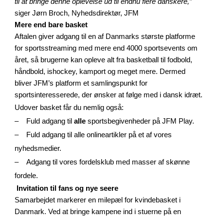
til at bringe denne oplevelse ud til endnu flere danskere,”
siger Jørn Broch, Nyhedsdirektør, JFM
Mere end bare basket
Aftalen giver adgang til en af Danmarks største platforme
for sportsstreaming med mere end 4000 sportsevents om
året, så brugerne kan opleve alt fra basketball til fodbold,
håndbold, ishockey, kamport og meget mere. Dermed
bliver JFM’s platform et samlingspunkt for
sportsinteresserede, der ønsker at følge med i dansk idræt.
Udover basket får du nemlig også:
– Fuld adgang til
alle
sportsbegivenheder på JFM Play.
– Fuld adgang til alle onlineartikler på et af vores
nyhedsmedier.
– Adgang til vores fordelsklub med masser af skønne
fordele.
Invitation til fans og nye seere
Samarbejdet markerer en milepæl for kvindebasket i
Danmark. Ved at bringe kampene ind i stuerne på en