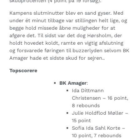
skudprocenten (4 point på 19 forsøg).
Kampens slutminutter blev en sand gyser. Med
under ét minut tilbage var stillingen helt lige, og
begge hold missede åbne muligheder for at
afgøre det. Til sidst var det dog Hørsholm, der
holdt hovedet koldt, ramte en vigtig afslutning
og forsvarede føringen til buzzerlyden selvom BK
Amager hade et sidste skud for sejren..
Topscorere
BK Amager
:
Ida Dittmann
Christensen – 16 point,
8 rebounds
Julie Holdflod Møller –
15 point
Sofia Ida Sahl Korte –
10 point, 7 rebounds