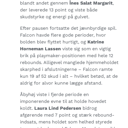
blandt andet gennem
Înes Salat Margarit
,
der leverede 13 point og viste både
skudstyrke og energi på gulvet.
Efter pausen fortsatte det jævnbyrdige spil.
Falcon havde flere gode perioder, hvor
bolden blev flyttet hurtigt, og
Katrine
Horneman Lassen
viste sig som en vigtig
brik på playmaker-positionen med hele 12
rebounds. Alligevel manglede hjemmeholdet
skarphed i afslutningerne – Falcon ramte
kun 19 af 52 skud i alt – hvilket betød, at de
aldrig for alvor kunne lægge afstand.
Åbyhøj viste i fjerde periode en
imponerende evne til at holde hovedet
koldt.
Laura Lind Pedersen
bidrog
afgørende med 7 point og stærk rebound-
indsats, mens holdet som helhed styrede