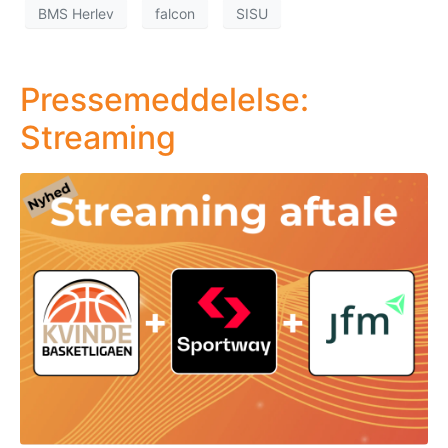
BMS Herlev
falcon
SISU
Pressemeddelelse:
Streaming