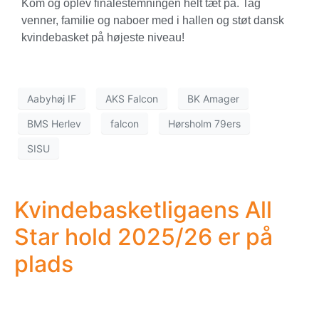
Kom og oplev finalestemningen helt tæt på. Tag
venner, familie og naboer med i hallen og støt dansk
kvindebasket på højeste niveau!
Aabyhøj IF
AKS Falcon
BK Amager
BMS Herlev
falcon
Hørsholm 79ers
SISU
Kvindebasketligaens All
Star hold 2025/26 er på
plads