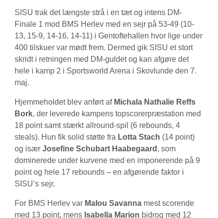
SISU trak det længste strå i en tæt og intens DM-
Finale 1 mod BMS Herlev med en sejr på 53-49 (10-
13, 15-9, 14-16, 14-11) i Gentoftehallen hvor lige under
400 tilskuer var mødt frem. Dermed gik SISU et stort
skridt i retningen med DM-guldet og kan afgøre det
hele i kamp 2 i Sportsworld Arena i Skovlunde den 7.
maj.
Hjemmeholdet blev anført af
Michala Nathalie Reffs
Bork
, der leverede kampens topscorerpræstation med
18 point samt stærkt allround-spil (6 rebounds, 4
steals). Hun fik solid støtte fra
Lotta Stach
(14 point)
og især
Josefine Schubart Haabegaard
, som
dominerede under kurvene med en imponerende på 9
point og hele 17 rebounds – en afgørende faktor i
SISU’s sejr.
For BMS Herlev var
Malou Savanna
mest scorende
med 13 point, mens
Isabella Marion
bidrog med 12