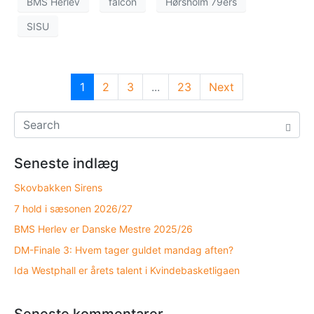
BMS Herlev
falcon
Hørsholm 79ers
SISU
1
2
3
...
23
Next
Seneste indlæg
Skovbakken Sirens
7 hold i sæsonen 2026/27
BMS Herlev er Danske Mestre 2025/26
DM-Finale 3: Hvem tager guldet mandag aften?
Ida Westphall er årets talent i Kvindebasketligaen
Seneste kommentarer