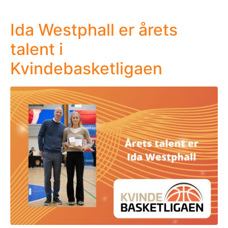
Ida Westphall er årets
talent i
Kvindebasketligaen