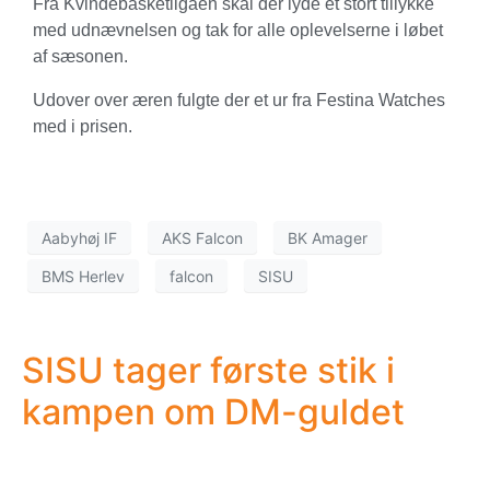
Fra Kvindebasketligaen skal der lyde et stort tillykke
med udnævnelsen og tak for alle oplevelserne i løbet
af sæsonen.
Udover over æren fulgte der et ur fra Festina Watches
med i prisen.
Aabyhøj IF
AKS Falcon
BK Amager
BMS Herlev
falcon
SISU
SISU tager første stik i
kampen om DM-guldet