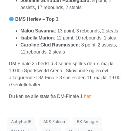
Josefine Schubart Haabegaard:
9 point, 2
assists, 17 rebounds, 2 steals
BMS Herlev – Top 3
Malou Savanna:
13 point, 3 rebounds, 2 steals
Isabella Marion:
12 point, 10 rebounds, 1 steal
Caroline Glud Rasmussen:
8 point, 2 assists,
12 rebounds, 2 steals
DM-Finale 2 i bedst á 3-serien spilles den 7. maj kl.
19:00 i Sportsworld Arena i Skovlunde og en evt.
altafgørende DM-Finale 3 spilles den 11. maj kl. 19:00
i Gentoftehallen.
Du kan se alle stats fra DM-Finale 1
her.
Aabyhøj IF
AKS Falcon
BK Amager