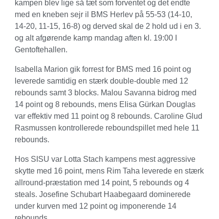
kampen blev lige så tæt som forventet og det endte
med en kneben sejr il BMS Herlev på 55-53 (14-10,
14-20, 11-15, 16-8) og derved skal de 2 hold ud i en 3.
og alt afgørende kamp mandag aften kl. 19:00 I
Gentoftehallen.
Isabella Marion gik forrest for BMS med 16 point og
leverede samtidig en stærk double-double med 12
rebounds samt 3 blocks. Malou Savanna bidrog med
14 point og 8 rebounds, mens Elisa Gürkan Douglas
var effektiv med 11 point og 8 rebounds. Caroline Glud
Rasmussen kontrollerede reboundspillet med hele 11
rebounds.
Hos SISU var Lotta Stach kampens mest aggressive
skytte med 16 point, mens Rim Taha leverede en stærk
allround-præstation med 14 point, 5 rebounds og 4
steals. Josefine Schubart Haabegaard dominerede
under kurven med 12 point og imponerende 14
rebounds.