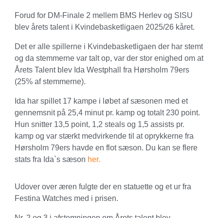
Forud for DM-Finale 2 mellem BMS Herlev og SISU
blev årets talent i Kvindebasketligaen 2025/26 kåret.
Det er alle spillerne i Kvindebasketligaen der har stemt
og da stemmerne var talt op, var der stor enighed om at
Årets Talent blev Ida Westphall fra Hørsholm 79ers
(25% af stemmerne).
Ida har spillet 17 kampe i løbet af sæsonen med et
gennemsnit på 25,4 minut pr. kamp og totalt 230 point.
Hun snitter 13,5 point, 1,2 steals og 1,5 assists pr.
kamp og var stærkt medvirkende til at oprykkerne fra
Hørsholm 79ers havde en flot sæson. Du kan se flere
stats fra Ida`s sæson
her.
Udover over æren fulgte der en statuette og et ur fra
Festina Watches med i prisen.
Nr. 2 og 3 i afstemningen om Årets talent blev