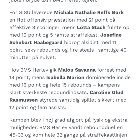
For SISU leverede
Michala Nathalie Reffs Bork
en flot offensiv præstation med 21 point på
effektive 9 scoringer, mens
Lotta Stach
fulgte op
med 19 point og 5 ramte straffekast.
Josefine
Schubart Haabegaard
bidrog alsidigt med 11
point, seks rebounds og fire steals i samtlige 40
minutter på gulvet.
Hos BMS Herlev gik
Malou Savanna
forrest med
18 point, mens
Isabella Marion
dominerede inside
med 16 point og hele 15 rebounds – kampens
klart stærkeste reboundindsats
. Caroline Glud
Rasmussen
styrede samtidig spillet sikkert med
12 point og fem assists.
Kampen blev i høj grad afgjort på fysik og ekstra
muligheder. BMS Herlev vandt reboundduellen
45-33 og kom hele 32 gange på straffekastlinjen