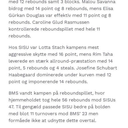
med 12 rebounds samt 3 blocks. Malou Savanna
bidrog med 14 point og 8 rebounds, mens Elisa
Gürkan Douglas var effektiv med 11 point og 8
rebounds. Caroline Glud Rasmussen
kontrollerede reboundspillet med hele 11
rebounds.
Hos SISU var Lotta Stach kampens mest
aggressive skytte med 16 point, mens Rim Taha
leverede en stærk allround-præstation med 14
point, 5 rebounds og 4 steals. Josefine Schubart
Haabegaard dominerede under kurven med 12
point og imponerende 14 rebounds.
BMS vandt kampen på reboundspillet, hvor
hjemmeholdet tog hele 56 rebounds mod SISUs
47. Til gengæld passede SISU bedre på bolden
med blot 11 turnovers mod BMS’ 23 men
formåede ikke at udnytte dette overtal.