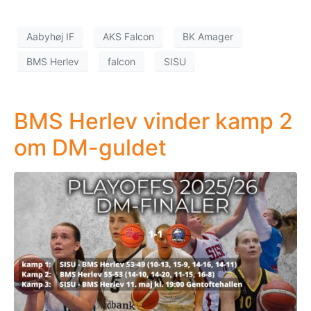
Aabyhøj IF
AKS Falcon
BK Amager
BMS Herlev
falcon
SISU
BMS Herlev vinder kamp 2
om DM-guldet