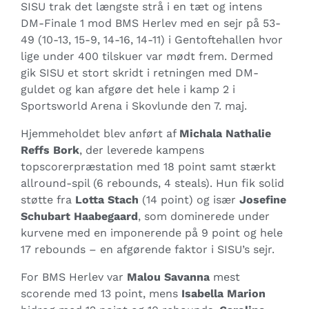
SISU trak det længste strå i en tæt og intens
DM-Finale 1 mod BMS Herlev med en sejr på 53-
49 (10-13, 15-9, 14-16, 14-11) i Gentoftehallen hvor
lige under 400 tilskuer var mødt frem. Dermed
gik SISU et stort skridt i retningen med DM-
guldet og kan afgøre det hele i kamp 2 i
Sportsworld Arena i Skovlunde den 7. maj.
Hjemmeholdet blev anført af
Michala Nathalie
Reffs Bork
, der leverede kampens
topscorerpræstation med 18 point samt stærkt
allround-spil (6 rebounds, 4 steals). Hun fik solid
støtte fra
Lotta Stach
(14 point) og især
Josefine
Schubart Haabegaard
, som dominerede under
kurvene med en imponerende på 9 point og hele
17 rebounds – en afgørende faktor i SISU’s sejr.
For BMS Herlev var
Malou Savanna
mest
scorende med 13 point, mens
Isabella Marion