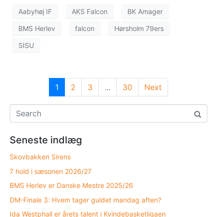
Aabyhøj IF
AKS Falcon
BK Amager
BMS Herlev
falcon
Hørsholm 79ers
SISU
1
2
3
...
30
Next
Seneste indlæg
Skovbakken Sirens
7 hold i sæsonen 2026/27
BMS Herlev er Danske Mestre 2025/26
DM-Finale 3: Hvem tager guldet mandag aften?
Ida Westphall er årets talent i Kvindebasketligaen