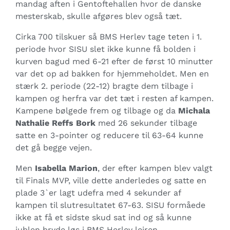
mandag aften i Gentoftehallen hvor de danske
mesterskab, skulle afgøres blev også tæt.
Cirka 700 tilskuer så BMS Herlev tage teten i 1.
periode hvor SISU slet ikke kunne få bolden i
kurven bagud med 6-21 efter de først 10 minutter
var det op ad bakken for hjemmeholdet. Men en
stærk 2. periode (22-12) bragte dem tilbage i
kampen og herfra var det tæt i resten af kampen.
Kampene bølgede frem og tilbage og da
Michala
Nathalie Reffs Bork
med 26 sekunder tilbage
satte en 3-pointer og reducere til 63-64 kunne
det gå begge vejen.
Men
Isabella Marion
, der efter kampen blev valgt
til Finals MVP, ville dette anderledes og satte en
plade 3`er lagt udefra med 4 sekunder af
kampen til slutresultatet 67-63. SISU formåede
ikke at få et sidste skud sat ind og så kunne
jublen bryde løs i BMS Herlev lejren.