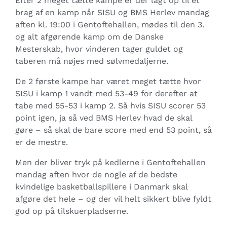
Efter 2 meget tætte kampe er der lagt op til et
brag af en kamp når SISU og BMS Herlev mandag
aften kl. 19:00 i Gentoftehallen, mødes til den 3.
og alt afgørende kamp om de Danske
Mesterskab, hvor vinderen tager guldet og
taberen må nøjes med sølvmedaljerne.
De 2 første kampe har været meget tætte hvor
SISU i kamp 1 vandt med 53-49 for derefter at
tabe med 55-53 i kamp 2. Så hvis SISU scorer 53
point igen, ja så ved BMS Herlev hvad de skal
gøre – så skal de bare score med end 53 point, så
er de mestre.
Men der bliver tryk på kedlerne i Gentoftehallen
mandag aften hvor de nogle af de bedste
kvindelige basketballspillere i Danmark skal
afgøre det hele – og der vil helt sikkert blive fyldt
god op på tilskuerpladserne.