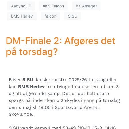
Aabyhøj IF
AKS Falcon
BK Amager
BMS Herlev
falcon
SISU
DM-Finale 2: Afgøres det
på torsdag?
Bliver
SISU
danske mestre 2025/26 torsdag eller
kan
BMS Herlev
fremtvinge finaleserien ud i en 3.
og alt afgørende kamp. Det er det helt store
spørgsmål inden kamp 2 skydes i gang på torsdag
den 7. maj kl. 19:00 i Sportsworld Arena i
Skovlunde.
SISU vandt kamp 1 med 53-49 (10-13, 15-9, 14-16,