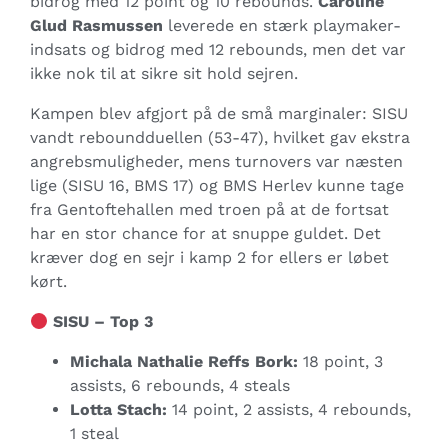
bidrog med 12 point og 10 rebounds.
Caroline
Glud Rasmussen
leverede en stærk playmaker-
indsats og bidrog med 12 rebounds, men det var
ikke nok til at sikre sit hold sejren.
Kampen blev afgjort på de små marginaler: SISU
vandt reboundduellen (53-47), hvilket gav ekstra
angrebsmuligheder, mens turnovers var næsten
lige (SISU 16, BMS 17) og BMS Herlev kunne tage
fra Gentoftehallen med troen på at de fortsat
har en stor chance for at snuppe guldet. Det
kræver dog en sejr i kamp 2 for ellers er løbet
kørt.
SISU – Top 3
Michala Nathalie Reffs Bork:
18 point, 3
assists, 6 rebounds, 4 steals
Lotta Stach:
14 point, 2 assists, 4 rebounds,
1 steal