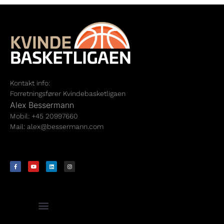
Kontakt info:
Forretningsfører Kvindebasketligaen
Alex Bessermann
Mobil: +45 20997660
Mail:
alex@bessermann.com