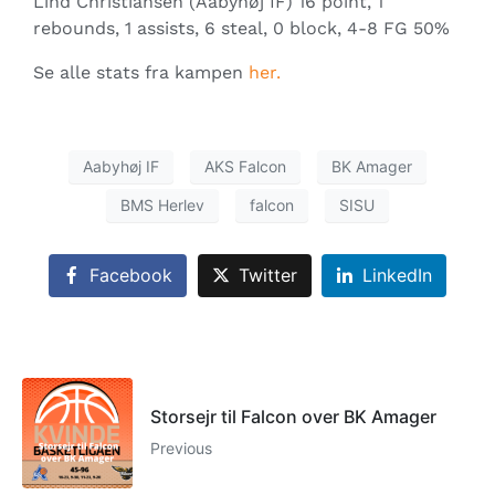
Lind Christiansen (Aabyhøj IF) 16 point, 1
rebounds, 1 assists, 6 steal, 0 block, 4-8 FG 50%
Se alle stats fra kampen
her.
Aabyhøj IF
AKS Falcon
BK Amager
BMS Herlev
falcon
SISU
Facebook
Twitter
LinkedIn
Storsejr til Falcon over BK Amager
Previous