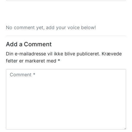
No comment yet, add your voice below!
Add a Comment
Din e-mailadresse vil ikke blive publiceret.
Krævede
felter er markeret med
*
C
o
m
m
e
n
t
*