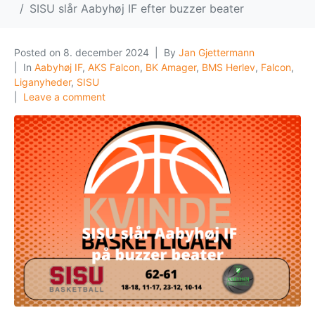
SISU slår Aabyhøj IF efter buzzer beater
Posted on
8. december 2024
By
Jan Gjettermann
In
Aabyhøj IF
,
AKS Falcon
,
BK Amager
,
BMS Herlev
,
Falcon
,
Liganyheder
,
SISU
Leave a comment