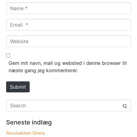
N
a
m
E
e
m
*
a
W
i
e
l
b
*
s
Gem mit navn, mail og websted i denne browser til
i
næste gang jeg kommenterer.
t
e
Submit
Seneste indlæg
Skovbakken Sirens