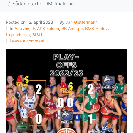
Sådan starter DM-finalerne
Posted on
12. april 2023
By
Jan Gjettermann
In
Aabyhøj IF
,
AKS Falcon
,
BK Amager
,
BMS Herlev
,
Liganyheder
,
SISU
Leave a comment