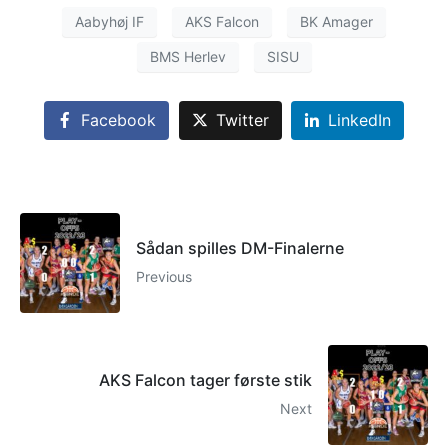
Aabyhøj IF
AKS Falcon
BK Amager
BMS Herlev
SISU
Facebook
Twitter
LinkedIn
Sådan spilles DM-Finalerne
Previous
AKS Falcon tager første stik
Next