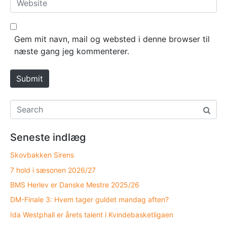
i
e
l
b
*
s
Gem mit navn, mail og websted i denne browser til
i
næste gang jeg kommenterer.
t
e
Submit
Seneste indlæg
Skovbakken Sirens
7 hold i sæsonen 2026/27
BMS Herlev er Danske Mestre 2025/26
DM-Finale 3: Hvem tager guldet mandag aften?
Ida Westphall er årets talent i Kvindebasketligaen