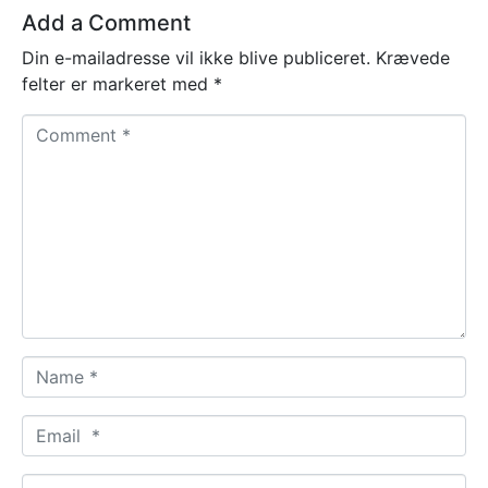
Add a Comment
Din e-mailadresse vil ikke blive publiceret.
Krævede
felter er markeret med
*
C
o
m
m
e
n
t
*
N
a
m
E
e
m
*
a
W