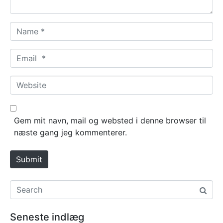
*
N
a
m
E
e
m
*
a
W
i
e
l
b
*
s
Gem mit navn, mail og websted i denne browser til
i
næste gang jeg kommenterer.
t
e
Submit
Seneste indlæg