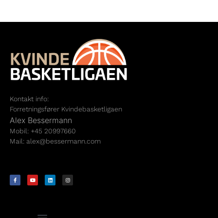
Kontakt info:
Forretningsfører Kvindebasketligaen
Alex Bessermann
Mobil: +45 20997660
Mail:
alex@bessermann.com