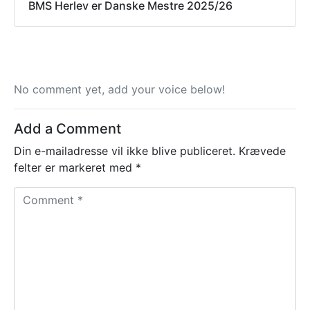
BMS Herlev er Danske Mestre 2025/26
No comment yet, add your voice below!
Add a Comment
Din e-mailadresse vil ikke blive publiceret.
Krævede
felter er markeret med
*
C
o
m
m
e
n
t